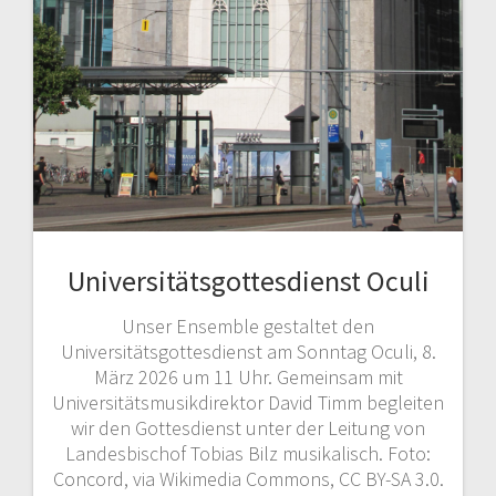
Universitätsgottesdienst Oculi
Unser Ensemble gestaltet den
Universitätsgottesdienst am Sonntag Oculi, 8.
März 2026 um 11 Uhr. Gemeinsam mit
Universitätsmusikdirektor David Timm begleiten
wir den Gottesdienst unter der Leitung von
Landesbischof Tobias Bilz musikalisch. Foto:
Concord, via Wikimedia Commons, CC BY-SA 3.0.