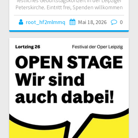
festliches Geburtstagskonzert in der Leipziger
Peterskirche. Eintritt frei, Spenden willkommen
root_hf2mlmmq
Mai 18, 2026
0