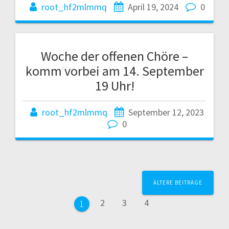
root_hf2mlmmq
April 19, 2024
0
Woche der offenen Chöre –
komm vorbei am 14. September
19 Uhr!
root_hf2mlmmq
September 12, 2023
0
Beitragsnavigation
ÄLTERE BEITRÄGE
Seite
Seite
Seite
2
3
4
Seite
1