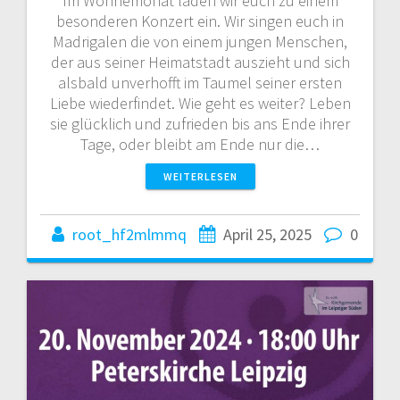
Im Wonnemonat laden wir euch zu einem
besonderen Konzert ein. Wir singen euch in
Madrigalen die von einem jungen Menschen,
der aus seiner Heimatstadt auszieht und sich
alsbald unverhofft im Taumel seiner ersten
Liebe wiederfindet. Wie geht es weiter? Leben
sie glücklich und zufrieden bis ans Ende ihrer
Tage, oder bleibt am Ende nur die…
WEITERLESEN
root_hf2mlmmq
April 25, 2025
0