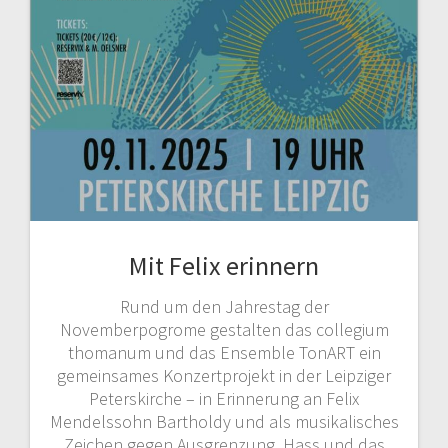
Mit Felix erinnern
Rund um den Jahrestag der
Novemberpogrome gestalten das collegium
thomanum und das Ensemble TonART ein
gemeinsames Konzertprojekt in der Leipziger
Peterskirche – in Erinnerung an Felix
Mendelssohn Bartholdy und als musikalisches
Zeichen gegen Ausgrenzung, Hass und das