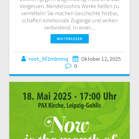
Vergessen. Mendelssohns Werke helfen zu
vermitteln: Sie machen Geschichte hörbar,
schaffen emotionale Zugänge und wirken
verbindend. In einer…
WEITERLESEN
root_hf2mlmmq
Oktober 12, 2025
0