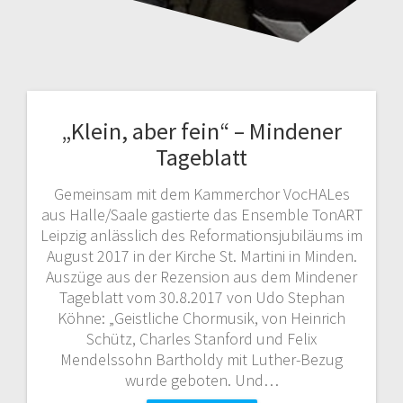
„Klein, aber fein“ – Mindener
Tageblatt
Gemeinsam mit dem Kammerchor VocHALes
aus Halle/Saale gastierte das Ensemble TonART
Leipzig anlässlich des Reformationsjubiläums im
August 2017 in der Kirche St. Martini in Minden.
Auszüge aus der Rezension aus dem Mindener
Tageblatt vom 30.8.2017 von Udo Stephan
Köhne: „Geistliche Chormusik, von Heinrich
Schütz, Charles Stanford und Felix
Mendelssohn Bartholdy mit Luther-Bezug
wurde geboten. Und…