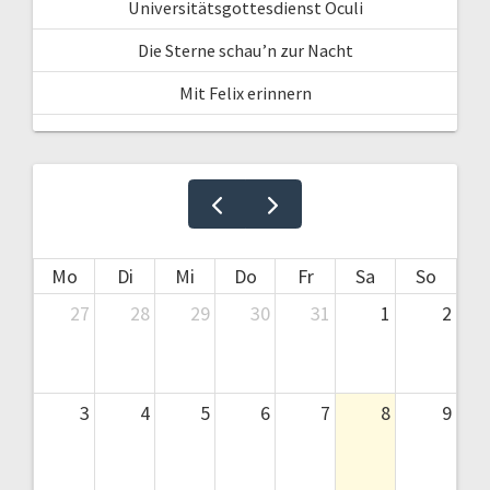
Universitätsgottesdienst Oculi
Die Sterne schau’n zur Nacht
Mit Felix erinnern
Mo
Di
Mi
Do
Fr
Sa
So
27
28
29
30
31
1
2
3
4
5
6
7
8
9