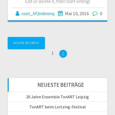
Edit or delete it, then start writing!
root_hf2mlmmq
Mai 10, 2016
0
Beitragsnavigation
NEUERE BEITRÄGE
Seite
1
Seite
2
NEUESTE BEITRÄGE
20 Jahre Ensemble TonART Leipzig
TonART beim Lortzing-Festival