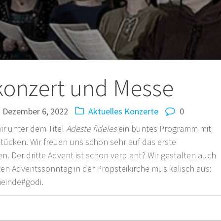
tion
konzert und Messe
Dezember 6, 2022
Aktuelles
Konzerte
0
ir unter dem Titel
Adeste fideles
ein buntes Programm mit
tücken. Wir freuen uns schon sehr auf das erste
. Der dritte Advent ist schon verplant? Wir gestalten auch
ten Adventssonntag in der Propsteikirche musikalisch aus:
meinde#godi.