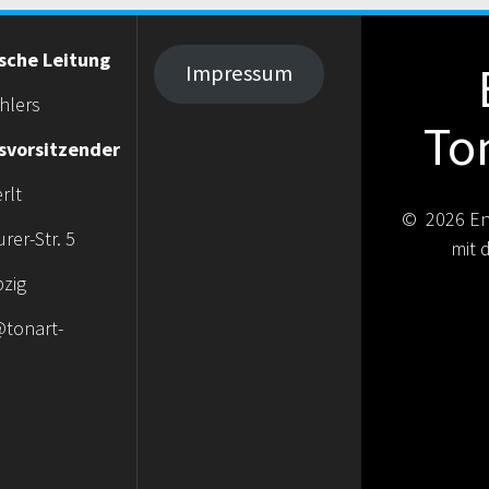
ische Leitung
Impressum
hlers
To
svorsitzender
rlt
© 2026 En
rer-Str. 5
mit
pzig
tonart-