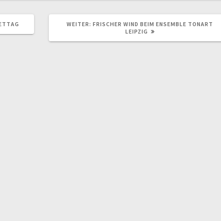
NÄCHSTER
ETTAG
WEITER:
FRISCHER WIND BEIM ENSEMBLE TONART
BEITRAG:
LEIPZIG