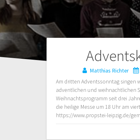
Beitragsnaviga
Advents
Matthias Richter
Am dritten Adventssonntag singen w
adventlichen und weihnachtlichen S
Weihnachtsprogramm seit drei Jahren
die heilige Messe um 18 Uhr am vier
https://www.propstei-leipzig.de/ge