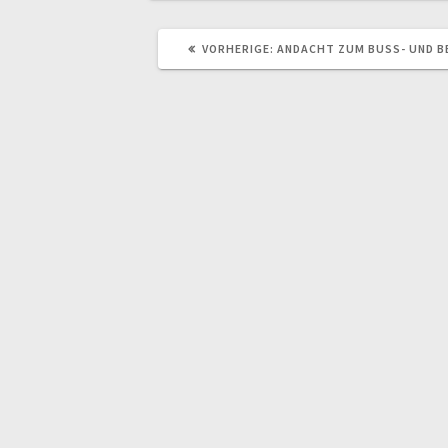
VORHERIGER
VORHERIGE:
ANDACHT ZUM BUSS- UND B
BEITRAG: