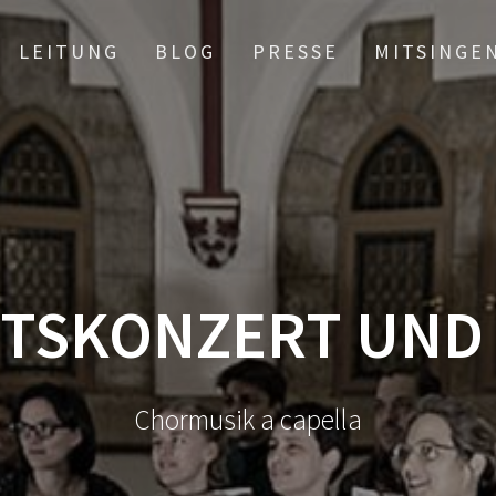
LEITUNG
BLOG
PRESSE
MITSINGE
TSKONZERT UND
Chormusik a capella