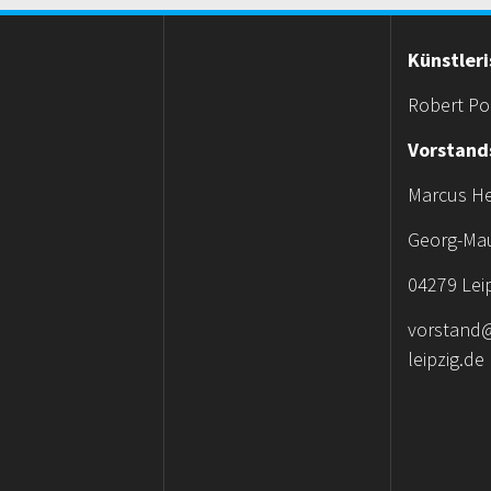
Künstler
Robert Po
Vorstand
Marcus He
Georg-Mau
04279 Lei
vorstand@
leipzig.de